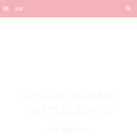
3
/
8
De biografie als 
‘corrupt genre’
Jos Joosten