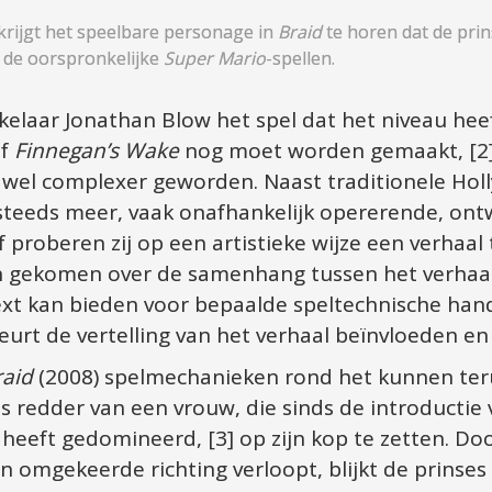
krijgt het speelbare personage in 
Braid
 te horen dat de prin
 de oorspronkelijke 
Super Mario
-spellen.
laar Jonathan Blow het spel dat het niveau heeft 
f 
Finnegan’s Wake
 nog moet worden gemaakt, [2] z
 wel complexer geworden. Naast traditionele Hol
steeds meer, vaak onafhankelijk opererende, ont
proberen zij op een artistieke wijze een verhaal te
n gekomen over de samenhang tussen het verhaal
xt kan bieden voor bepaalde speltechnische hand
rt de vertelling van het verhaal beïnvloeden en 
raid
 (2008) spelmechanieken rond het kunnen teru
s redder van een vrouw, die sinds de introductie 
 heeft gedomineerd, [3] op zijn kop te zetten. Do
in omgekeerde richting verloopt, blijkt de prinses 