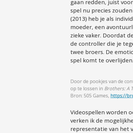
gaan redden, juist voor
spel nu precies zouden s
(2013) heb je als indiv
moeder, een avontuurli
zieke vaker. Doordat d
de controller die je teg
twee broers. De emotio
spel komt te overlijden
Door de pookjes van de cont
op te lossen in
 Brothers: A 
Bron: 505 Games, 
https://b
Videospellen worden oo
verken ik de mogelijkh
representatie van het v