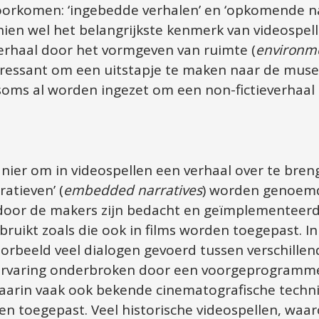
orkomen: ‘ingebedde verhalen’ en ‘opkomende narr
ien wel het belangrijkste kenmerk van videospelle
verhaal door het vormgeven van ruimte (
environme
teressant om een uitstapje te maken naar de mus
soms al worden ingezet om een non-fictieverhaal o
er om in videospellen een verhaal over te breng
atieven’ (
embedded narratives
) worden genoemd
door de makers zijn bedacht en geïmplementeerd.
bruikt zoals die ook in films worden toegepast. I
oorbeeld veel dialogen gevoerd tussen verschillen
 ervaring onderbroken door een voorgeprogramme
aarin vaak ook bekende cinematografische technie
en toegepast. Veel historische videospellen, waar