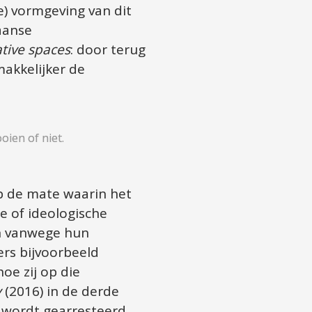
) vormgeving van dit 
aanse 
tive spaces
: door terug 
akkelijker de 
ien of niet.

p de mate waarin het 
e of ideologische 
n vanwege hun 
rs bijvoorbeeld 
e zij op die 
y
 (2016) in de derde 
n wordt gearresteerd 