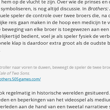
 hem op de vlucht te zijn. Over wie de prinses en 
ymboliseren, is nog altijd discussie. In 
Brothers: 
iduele speler de controle over twee broers die, na
jke reis gaan maken in de hoop een medicijn te v
e beweging van elke broer is toegewezen aan een a
elijkertijd bedient, voel je als speler fysiek de v
nele klap is daardoor extra groot als de oudste b
.
roller naar voren te duwen, beweegt de speler de twee broe
Tale of Two Sons
.

rothers.505games.com/
k regelmatig in historische werelden gesitueerd. 
eden en beperkingen van het videospel als mediu
erleden aan de hand van een tweetal narratieve s