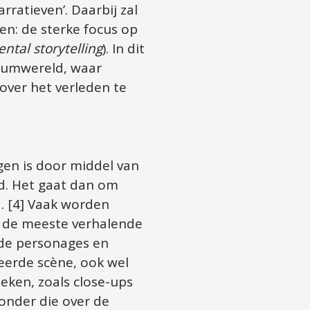
atieven’. Daarbij zal 
n: de sterke focus op 
ntal storytelling
). In dit 
eumwereld, waar 
ver het verleden te 
en is door middel van 
. Het gaat dan om 
 [4] Vaak worden 
n de meeste verhalende 
de personages en 
erde scène, ook wel 
ken, zoals close-ups 
onder die over de 