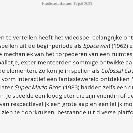
Publicatiedatum: 19 juli 2023
 te vertellen heeft het videospel belangrijke ont
ellen uit de beginperiode als 
Spacewar
! (1962) e
elmechaniek van het torpederen van een ruimtesc
alletje, experimenteerden sommige ontwikkelaars 
e elementen. Zo kon je in spellen als 
Colossal Ca
later 
Super Mario Bros
. (1983) hadden zelfs een du
n. Je speelde een loodgieter die zijn vriendin of d
an respectievelijk een grote aap en een lelijk m
 zien te doorkruisen, bestaande uit diverse platf