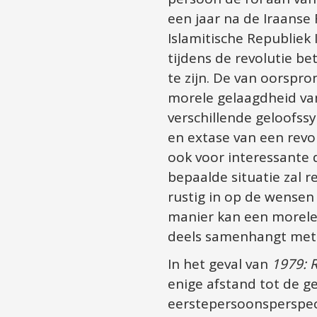
een jaar na de Iraanse
Islamitische Republiek 
tijdens de revolutie be
te zijn. De van oorspro
morele gelaagdheid van
verschillende geloofss
en extase van een revol
ook voor interessante 
bepaalde situatie zal r
rustig in op de wensen 
manier kan een morele
deels samenhangt met h
In het geval van 
1979: 
enige afstand tot de g
eerstepersoonsperspect