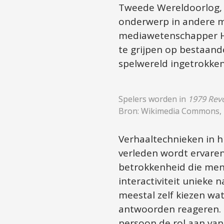
Tweede Wereldoorlog, r
onderwerp in andere med
mediawetenschapper Hen
te grijpen op bestaand
spelwereld ingetrokken.
Spelers worden in 
1979 Revo
Bron: Wikimedia Commons, i
Verhaaltechnieken in hi
verleden wordt ervaren 
betrokkenheid die men
interactiviteit unieke 
meestal zelf kiezen wat
antwoorden reageren. 
persoon de rol aan van 