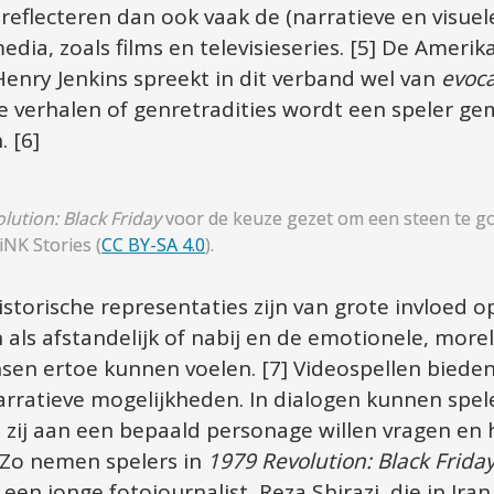
eflecteren dan ook vaak de (narratieve en visuele
ia, zoals films en televisieseries. [5] De Amerik
ry Jenkins spreekt in dit verband wel van 
evoca
e verhalen of genretradities wordt een speler gem
 [6]
lution: Black Friday
 voor de keuze gezet om een steen te goo
NK Stories (
CC BY-SA 4.0
).
storische representaties zijn van grote invloed o
als afstandelijk of nabij en de emotionele, morel
sen ertoe kunnen voelen. [7] Videospellen biede
narratieve mogelijkheden. In dialogen kunnen spele
 zij aan een bepaald personage willen vragen en ho
Zo nemen spelers in 
1979 Revolution: Black Frida
een jonge fotojournalist, Reza Shirazi, die in Ira