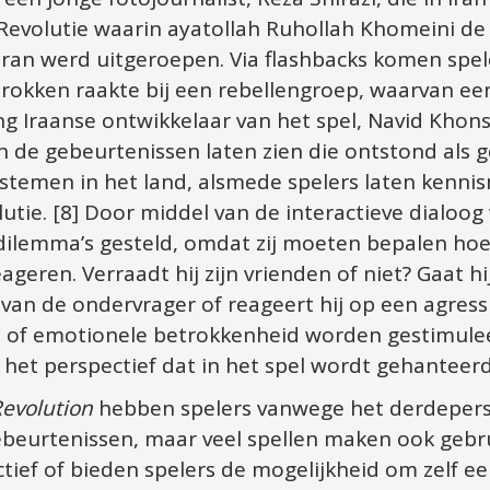
 Revolutie waarin ayatollah Ruhollah Khomeini de
Iran werd uitgeroepen. Via flashbacks komen spele
trokken raakte bij een rebellengroep, waarvan een 
ng Iraanse ontwikkelaar van het spel, Navid Khons
 de gebeurtenissen laten zien die ontstond als ge
ystemen in het land, alsmede spelers laten kenni
utie. [8] Door middel van de interactieve dialoog
dilemma’s gesteld, omdat zij moeten bepalen hoe S
eageren. Verraadt hij zijn vrienden of niet? Gaat h
van de ondervrager of reageert hij op een agressi
 of emotionele betrokkenheid worden gestimulee
et perspectief dat in het spel wordt gehanteerd
Revolution
 hebben spelers vanwege het derdepers
ebeurtenissen, maar veel spellen maken ook gebru
ief of bieden spelers de mogelijkheid om zelf ee