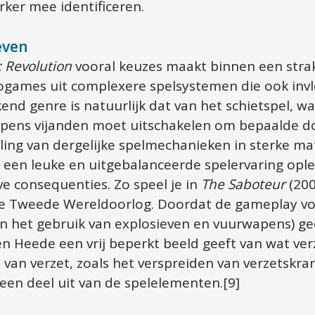
erker mee identificeren.
even
 Revolution
 vooral keuzes maakt binnen een strak
games uit complexere spelsystemen die ook invl
end genre is natuurlijk dat van het schietspel, waa
pens vijanden moet uitschakelen om bepaalde doe
ing van dergelijke spelmechanieken in sterke mate 
een leuke en uitgebalanceerde spelervaring oplev
e consequenties. Zo speel je in 
The Saboteur
 (200
 de Tweede Wereldoorlog. Doordat de gameplay voor
en het gebruik van explosieven en vuurwapens) gee
en Heede een vrij beperkt beeld geeft van wat verz
van verzet, zoals het verspreiden van verzetskran
en deel uit van de spelelementen.[9]